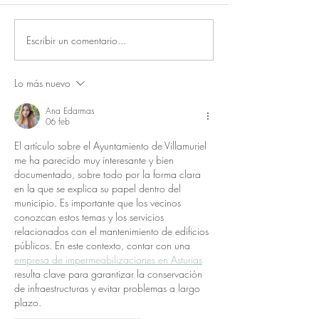
Plan Motor de igualdad
Escribir un comentario...
Final torneo de p
solidario
Lo más nuevo
Ana Edarmas
06 feb
El artículo sobre el Ayuntamiento de Villamuriel 
me ha parecido muy interesante y bien 
documentado, sobre todo por la forma clara 
en la que se explica su papel dentro del 
municipio. Es importante que los vecinos 
conozcan estos temas y los servicios 
relacionados con el mantenimiento de edificios 
públicos. En este contexto, contar con una 
empresa de impermeabilizaciones en Asturias
resulta clave para garantizar la conservación 
de infraestructuras y evitar problemas a largo 
plazo.