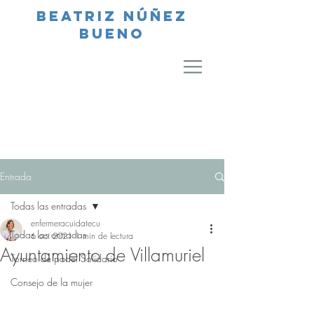
Beatriz Núñez
bueno
Entrada
Todas las entradas
enfermeracuidatecu
Todas las entradas
6 oct 2021
1 min de lectura
Ayuntamiento de Villamuriel
Torneo de padel Solidario
Consejo de la mujer